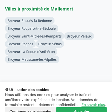
Villes à proximité de Mallemort
Broyeur Ensuès-la-Redonne
Broyeur Roquefort-la-Bédoule
Broyeur Saint-Mitre-les-Remparts
Broyeur Velaux
Broyeur Rognes
Broyeur Sénas
Broyeur La Roque-d'Anthéron
Broyeur Maussane-les-Alpilles
🍪 Utilisation des cookies
© 2026 Location-Broyeur-Branches.fr - Service de mise en
Nous utilisons des cookies pour analyser le trafic et
relation.
améliorer votre expérience de location. Vos données de
formulaire restent strictement confidentielles.
En savoir plus
.
Mentions Légales
-
Confidentialité
-
Contact
Continuer sans accepter
Accepter