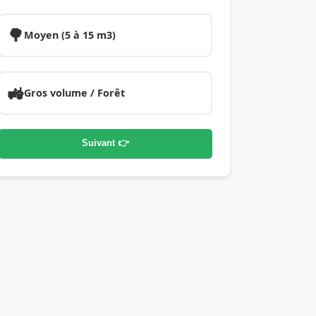
🌳
Moyen (5 à 15 m3)
🚜
Gros volume / Forêt
Suivant 👉