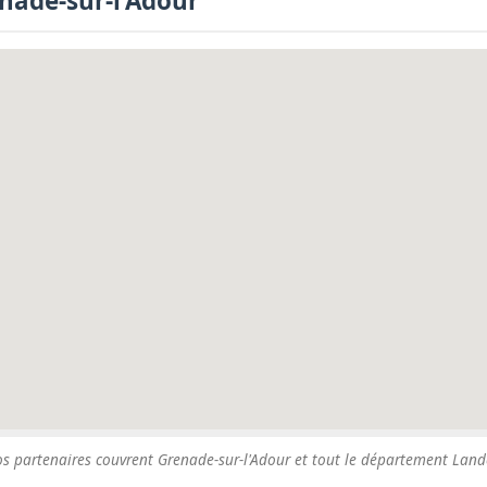
enade-sur-l'Adour
s partenaires couvrent Grenade-sur-l'Adour et tout le département Land