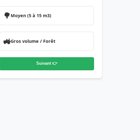
🌳
Moyen (5 à 15 m3)
🚜
Gros volume / Forêt
Suivant 👉