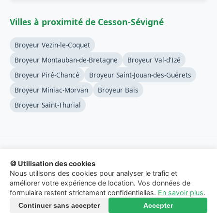
Villes à proximité de Cesson-Sévigné
Broyeur Vezin-le-Coquet
Broyeur Montauban-de-Bretagne
Broyeur Val-d'Izé
Broyeur Piré-Chancé
Broyeur Saint-Jouan-des-Guérets
Broyeur Miniac-Morvan
Broyeur Bais
Broyeur Saint-Thurial
🍪 Utilisation des cookies
© 2026 Location-Broyeur-Branches.fr - Service de mise en
Nous utilisons des cookies pour analyser le trafic et
relation.
améliorer votre expérience de location. Vos données de
formulaire restent strictement confidentielles.
En savoir plus
.
Mentions Légales
-
Confidentialité
-
Contact
Continuer sans accepter
Accepter