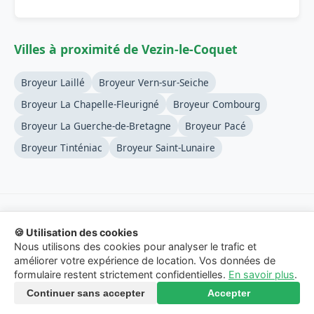
Villes à proximité de Vezin-le-Coquet
Broyeur Laillé
Broyeur Vern-sur-Seiche
Broyeur La Chapelle-Fleurigné
Broyeur Combourg
Broyeur La Guerche-de-Bretagne
Broyeur Pacé
Broyeur Tinténiac
Broyeur Saint-Lunaire
🍪 Utilisation des cookies
© 2026 Location-Broyeur-Branches.fr - Service de mise en
Nous utilisons des cookies pour analyser le trafic et
relation.
améliorer votre expérience de location. Vos données de
formulaire restent strictement confidentielles.
En savoir plus
.
Mentions Légales
-
Confidentialité
-
Contact
Continuer sans accepter
Accepter