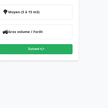
🌳
Moyen (5 à 15 m3)
🚜
Gros volume / Forêt
Suivant 👉