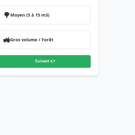
🌳
Moyen (5 à 15 m3)
🚜
Gros volume / Forêt
Suivant 👉