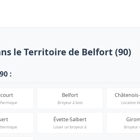
s le Territoire de Belfort (90)
90 :
court
Belfort
Châtenois-
thermique
Broyeur à bois
Location b
sert
Évette-Salbert
Giro
thermique
Louer un broyeur à
Broyeur 