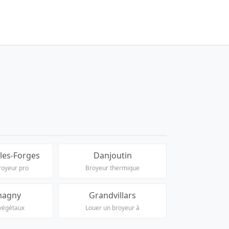
les-Forges
Danjoutin
royeur pro
Broyeur thermique
magny
Grandvillars
végétaux
Louer un broyeur à