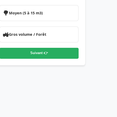
🌳
Moyen (5 à 15 m3)
🚜
Gros volume / Forêt
Suivant 👉