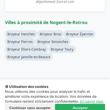
département Eure-et-Loir.
Villes à proximité de Nogent-le-Rotrou
Broyeur Hanches
Broyeur Brou
Broyeur Épernon
Broyeur Pierres
Broyeur Senonches
Broyeur Illiers-Combray
Broyeur Toury
Broyeur Janville-en-Beauce
🍪 Utilisation des cookies
© 2026 Location-Broyeur-Branches.fr - Service de mise en
Nous utilisons des cookies pour analyser le trafic et
relation.
améliorer votre expérience de location. Vos données de
formulaire restent strictement confidentielles.
En savoir plus
.
Mentions Légales
-
Confidentialité
-
Contact
Continuer sans accepter
Accepter