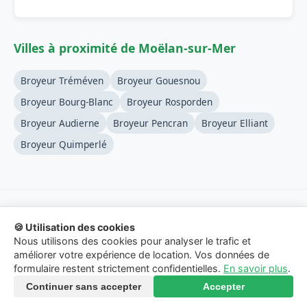
Villes à proximité de Moëlan-sur-Mer
Broyeur Tréméven
Broyeur Gouesnou
Broyeur Bourg-Blanc
Broyeur Rosporden
Broyeur Audierne
Broyeur Pencran
Broyeur Elliant
Broyeur Quimperlé
🍪 Utilisation des cookies
© 2026 Location-Broyeur-Branches.fr - Service de mise en
Nous utilisons des cookies pour analyser le trafic et
relation.
améliorer votre expérience de location. Vos données de
formulaire restent strictement confidentielles.
En savoir plus
.
Mentions Légales
-
Confidentialité
-
Contact
Continuer sans accepter
Accepter