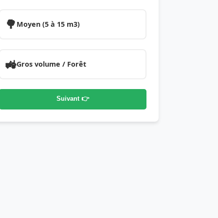
🌳
Moyen (5 à 15 m3)
🚜
Gros volume / Forêt
Suivant 👉