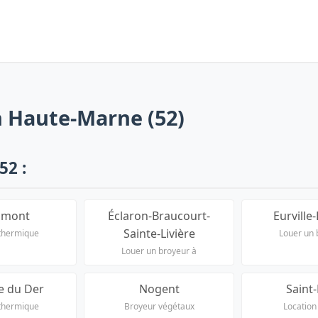
n Haute-Marne (52)
52 :
umont
Éclaron-Braucourt-
Eurville-
Sainte-Livière
thermique
Louer un 
Louer un broyeur à
e du Der
Nogent
Saint-
thermique
Broyeur végétaux
Location