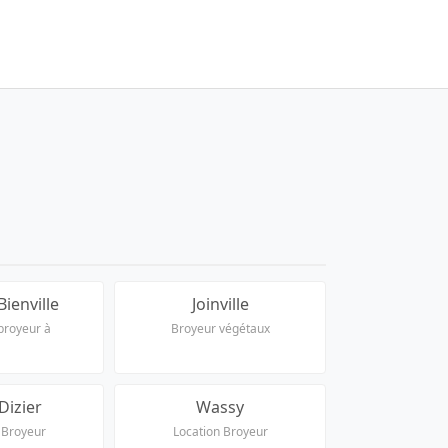
Bienville
Joinville
broyeur à
Broyeur végétaux
Dizier
Wassy
 Broyeur
Location Broyeur