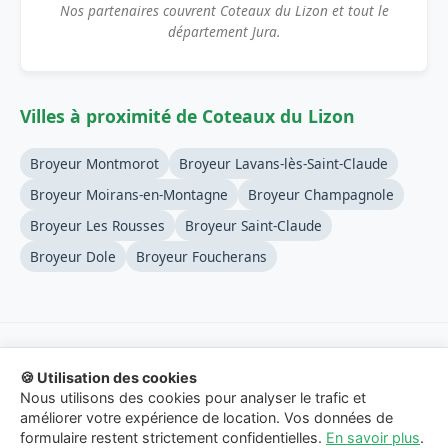
Nos partenaires couvrent Coteaux du Lizon et tout le
département Jura.
Villes à proximité de Coteaux du Lizon
Broyeur Montmorot
Broyeur Lavans-lès-Saint-Claude
Broyeur Moirans-en-Montagne
Broyeur Champagnole
Broyeur Les Rousses
Broyeur Saint-Claude
Broyeur Dole
Broyeur Foucherans
🍪 Utilisation des cookies
© 2026 Location-Broyeur-Branches.fr - Service de mise en
Nous utilisons des cookies pour analyser le trafic et
relation.
améliorer votre expérience de location. Vos données de
formulaire restent strictement confidentielles.
En savoir plus
.