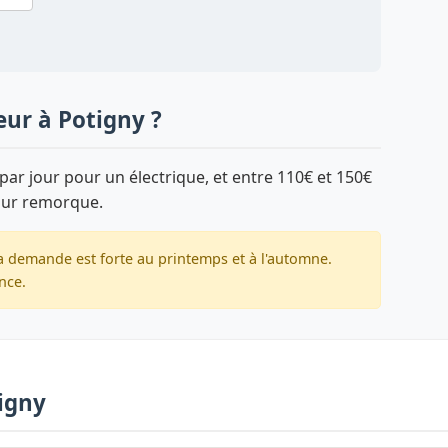
eur à Potigny ?
par jour pour un électrique, et entre 110€ et 150€
sur remorque.
la demande est forte au printemps et à l'automne.
nce.
tigny