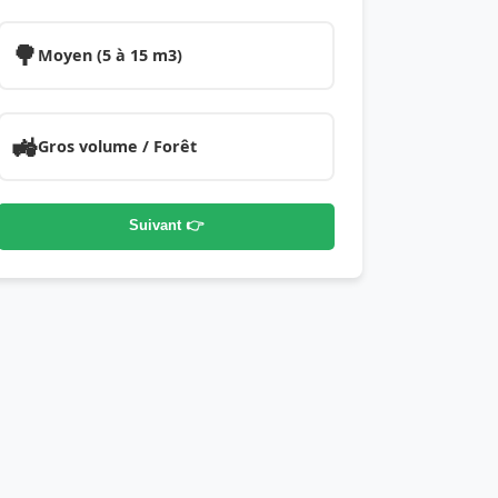
🌳
Moyen (5 à 15 m3)
🚜
Gros volume / Forêt
Suivant 👉