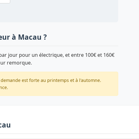
eur à Macau ?
ar jour pour un électrique, et entre 100€ et 160€
sur remorque.
 demande est forte au printemps et à l'automne.
nce.
acau