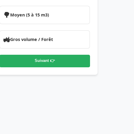
🌳
Moyen (5 à 15 m3)
🚜
Gros volume / Forêt
Suivant 👉