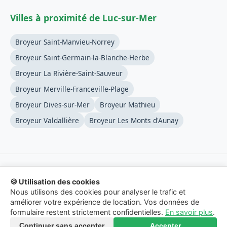
Villes à proximité de Luc-sur-Mer
Broyeur Saint-Manvieu-Norrey
Broyeur Saint-Germain-la-Blanche-Herbe
Broyeur La Rivière-Saint-Sauveur
Broyeur Merville-Franceville-Plage
Broyeur Dives-sur-Mer
Broyeur Mathieu
Broyeur Valdallière
Broyeur Les Monts d'Aunay
🍪 Utilisation des cookies
© 2026 Location-Broyeur-Branches.fr - Service de mise en
Nous utilisons des cookies pour analyser le trafic et
relation.
améliorer votre expérience de location. Vos données de
formulaire restent strictement confidentielles.
En savoir plus
.
Mentions Légales
-
Confidentialité
-
Contact
Continuer sans accepter
Accepter