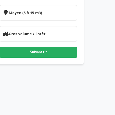
🌳
Moyen (5 à 15 m3)
🚜
Gros volume / Forêt
Suivant 👉