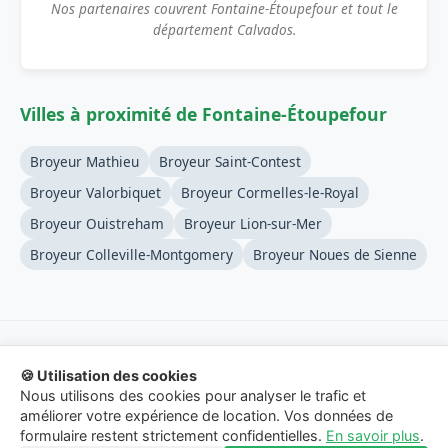
Nos partenaires couvrent Fontaine-Étoupefour et tout le
département Calvados.
Villes à proximité de Fontaine-Étoupefour
Broyeur Mathieu
Broyeur Saint-Contest
Broyeur Valorbiquet
Broyeur Cormelles-le-Royal
Broyeur Ouistreham
Broyeur Lion-sur-Mer
Broyeur Colleville-Montgomery
Broyeur Noues de Sienne
🍪 Utilisation des cookies
© 2026 Location-Broyeur-Branches.fr - Service de mise en
Nous utilisons des cookies pour analyser le trafic et
relation.
améliorer votre expérience de location. Vos données de
formulaire restent strictement confidentielles.
En savoir plus
.
Mentions Légales
-
Confidentialité
-
Contact