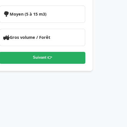
🌳
Moyen (5 à 15 m3)
🚜
Gros volume / Forêt
Suivant 👉