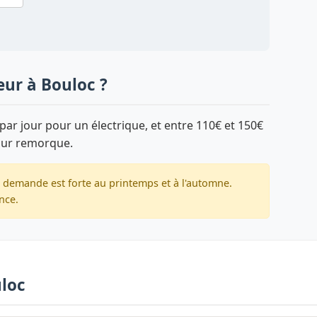
eur à Bouloc ?
par jour pour un électrique, et entre 110€ et 150€
sur remorque.
a demande est forte au printemps et à l'automne.
nce.
uloc