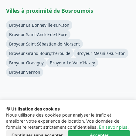
Villes à proximité de Bosroumois
Broyeur La Bonneville-sur-Iton
Broyeur Saint-André-de-l'Eure
Broyeur Saint-Sébastien-de-Morsent
Broyeur Grand Bourgtheroulde
Broyeur Mesnils-sur-Iton
Broyeur Gravigny
Broyeur Le Val d'Hazey
Broyeur Vernon
🍪 Utilisation des cookies
© 2026 Location-Broyeur-Branches.fr - Service de mise en
Nous utilisons des cookies pour analyser le trafic et
relation.
améliorer votre expérience de location. Vos données de
formulaire restent strictement confidentielles.
En savoir plus
.
Mentions Légales
-
Confidentialité
-
Contact
Continuer sans accepter
Accepter