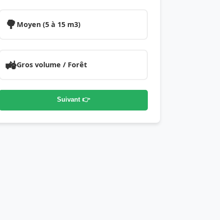
🌳
Moyen (5 à 15 m3)
🚜
Gros volume / Forêt
Suivant 👉