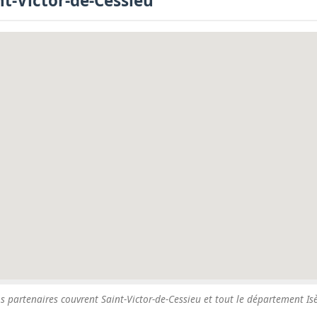
nt-Victor-de-Cessieu
s partenaires couvrent Saint-Victor-de-Cessieu et tout le département Isè