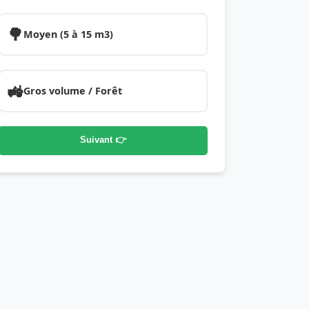
🌳
Moyen (5 à 15 m3)
🚜
Gros volume / Forêt
Suivant 👉