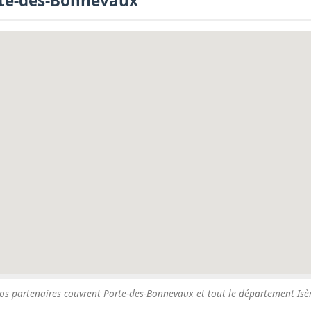
orte-des-Bonnevaux
os partenaires couvrent Porte-des-Bonnevaux et tout le département Isèr