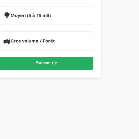
🌳
Moyen (5 à 15 m3)
🚜
Gros volume / Forêt
Suivant 👉