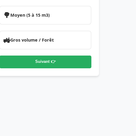
🌳
Moyen (5 à 15 m3)
🚜
Gros volume / Forêt
Suivant 👉