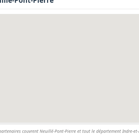
illé-Pont-Pierre
artenaires couvrent Neuillé-Pont-Pierre et tout le département Indre-et-