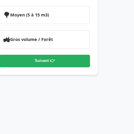
🌳
Moyen (5 à 15 m3)
🚜
Gros volume / Forêt
Suivant 👉