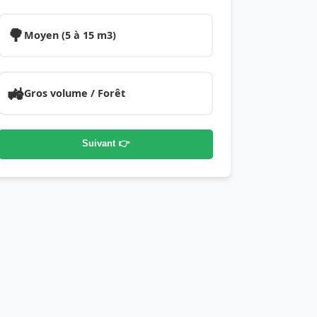
🌳
Moyen (5 à 15 m3)
🚜
Gros volume / Forêt
Suivant 👉