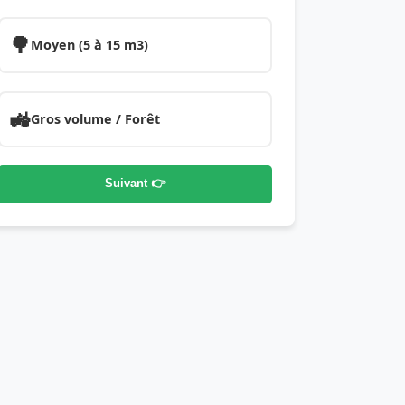
🌳
Moyen (5 à 15 m3)
🚜
Gros volume / Forêt
Suivant 👉