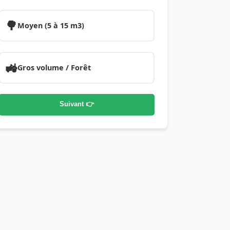
🌳
Moyen (5 à 15 m3)
🚜
Gros volume / Forêt
Suivant 👉