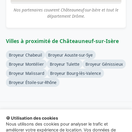
Nos partenaires couvrent Châteauneuf-sur-Isère et tout le
département Drôme.
Villes à proximité de Châteauneuf-sur-Isère
Broyeur Chabeuil
Broyeur Aouste-sur-Sye
Broyeur Montélier
Broyeur Tulette
Broyeur Génissieux
Broyeur Malissard
Broyeur Bourg-lès-Valence
Broyeur Étoile-sur-Rhône
🍪 Utilisation des cookies
© 2026 Location-Broyeur-Branches.fr - Service de mise en
Nous utilisons des cookies pour analyser le trafic et
relation.
améliorer votre expérience de location. Vos données de