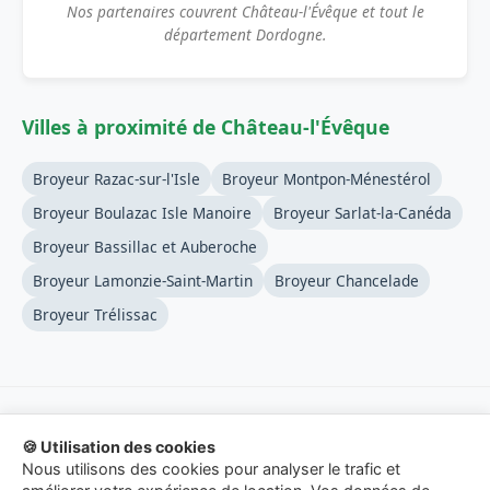
Nos partenaires couvrent Château-l'Évêque et tout le
département Dordogne.
Villes à proximité de Château-l'Évêque
Broyeur Razac-sur-l'Isle
Broyeur Montpon-Ménestérol
Broyeur Boulazac Isle Manoire
Broyeur Sarlat-la-Canéda
Broyeur Bassillac et Auberoche
Broyeur Lamonzie-Saint-Martin
Broyeur Chancelade
Broyeur Trélissac
🍪 Utilisation des cookies
© 2026 Location-Broyeur-Branches.fr - Service de mise en
Nous utilisons des cookies pour analyser le trafic et
relation.